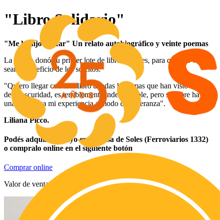
"Libro Solidario"
"Me lo dijo el Mar" Un relato autobiográfico y veinte poemas
La autora donó su primer lote de libros a Soles, para que sus ventas
sean a beneficio de los solcitos.
"Quiero llegar con este libro a todas las almas que han visto los ojos
de la oscuridad, es terriblemente indescriptible, pero siempre hay
una luz. Vaya mi experiencia a modo de esperanza".
Liliana Picco.
Podés adquirir el tuyo en la Casa de Soles (Ferroviarios 1332)
o compralo online en el siguiente botón
Comprar online
Valor de venta: $15,000